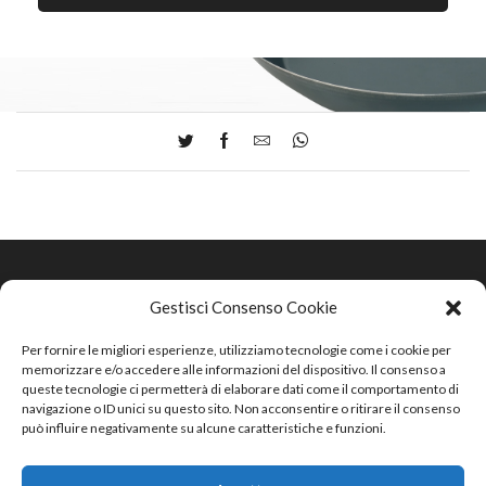
Gestisci Consenso Cookie
FASA s.r.l.
Sede Legale: Viale dei Mille, 20 – 20129 Milano
Per fornire le migliori esperienze, utilizziamo tecnologie come i cookie per
Sede Operativa:Via Madonna, 20
– 24040 Lallio (BG), Italia
memorizzare e/o accedere alle informazioni del dispositivo. Il consenso a
N. mecc. MI017679 – C.F./P.I. IT 09755010155
queste tecnologie ci permetterà di elaborare dati come il comportamento di
pec fasa.srl@pec.fasapentole.net
navigazione o ID unici su questo sito. Non acconsentire o ritirare il consenso
può influire negativamente su alcune caratteristiche e funzioni.
cap. soc. 15.000€
privacy
|
cookie